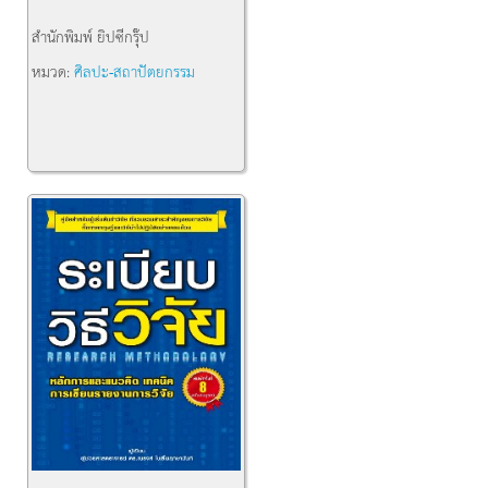
สำนักพิมพ์
ยิปซีกรุ๊ป
หมวด:
ศิลปะ-สถาปัตยกรรม