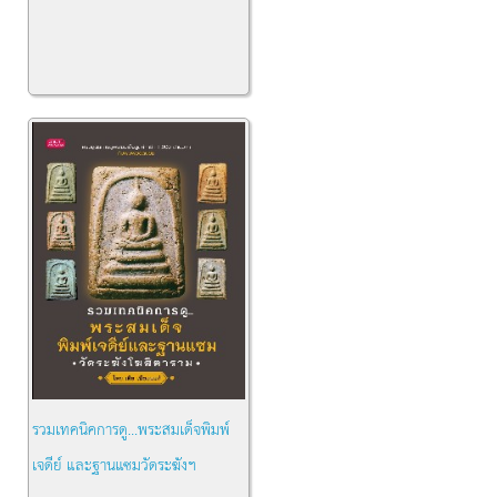
รวมเทคนิคการดู...พระสมเด็จพิมพ์
เจดีย์ และฐานแซมวัดระฆังฯ