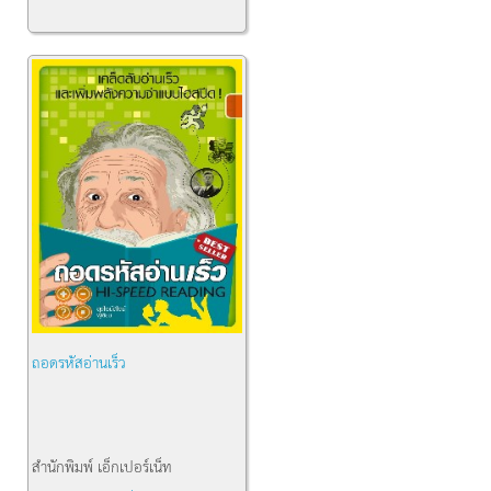
ถอดรหัสอ่านเร็ว
สำนักพิมพ์
เอ็กเปอร์เน็ท