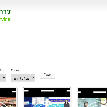
าม
Order