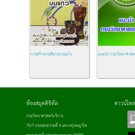
การสร้างงานศิลปะบนแก้ว
แนะนำ กรมวิทยาศาสตร
หมวด:
ความรู้ทั่วไป
หมวด:
ความรู้ทั่วไป
ห้องสมุดดิจิทัล
ดาวน์โห
กรมวิทยาศาสตร์บริการ
75/7 ถนนพระรามที่ 6 แขวงทุ่งพญาไท
เขตราชเทวี กรุงเทพมหานคร 10400