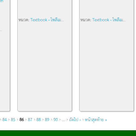
on
หมวด:
Textbook - โพลีเม...
หมวด:
Textbook - โพลีเม...
..
84
85
86
87
88
89
90
…
ถัดไป ›
หน้าสุดท้าย »