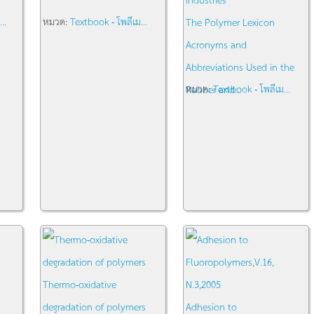
..
หมวด:
Textbook - โพลีเม...
The Polymer Lexicon
Acronyms and
Abbreviations Used in the
หมวด:
Textbook - โพลีเม...
Rubber and...
Thermo-oxidative
degradation of polymers
Adhesion to