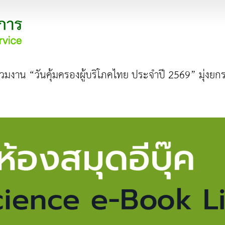
ร่วมงาน “วันคุ้มครองผู้บริโภคไทย ประจำปี 2569” มุ่งย