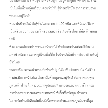
อย่างแพร่หลายว่าพันธุ์ข้าวไทยที่ปลูกกันอยู่ตามภูมิภาคต่างๆ ไม่ว่าจะ
เป็นในพื้นที่ราบลุ่มหรือบนดอยว่ามีพันธุ์ข้าวอะไรบ้างจากการรวบรวม
ของคณะผู้จัดทำ
พบว่าในปัจจุบันมีพันธุ์ข้าวไทยมากกว่า 100 ชนิด และที่นิยมบริโภค
เป็นที่ชื่นชอบกันอย่างกว้างขวางและมีชื่อเสียงก้องโลก ก็คือ ข้าวหอม
มะลิ
ซึ่งสามารถส่งออกไปขายและนำรายได้เข้าประเทศในแต่ละปีจำนวน
มหาศาลอีกความภาคภูมิใจหนึ่งก็คือ ในปัจจุบันได้มีการพัฒนาสายพันธุ์
ข้าวไทย
จนกระทั่งสามารถนำเอาเมล็ดข้าวที่ปลูกได้มารับประทาน โดยไม่ต้อง
หุงต้มเพียงแค่นำไปแช่น้ำเท่านั้นท้ายสุดคณะผู้จัดทำต้องขอขอบคุณ
มูลนิธิข้าวไทย ในพระบรมราชูปถัมภ์/สำนักวิจัยและพัฒนาข้าว กรม
การข้าวกระทรวงเกษตรและสหกรณ์ ที่เอื้อเฟื้อข้อมูล ข่าวสาร
ในการจัดทำหนังสือเล่มนี้จนมีเนื้อหาครบถ้วนและสมบูรณ์มากที่สุด