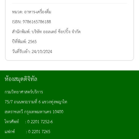
หมวด:
อาหาร-เครื่องดื่ม
ISBN:
9786165786188
สำนักพิมพ์:
บริษัท ออลเดย์ ช็อปปิ้ง จำกัด
ปีที่พิมพ์:
2565
วันที่รับเข้า:
24/10/2024
ห้องสมุดดิจิทัล
กรมวิทยาศาสตร์บริการ
75/7 ถนนพระรามที่ 6 แขวงทุ่งพญาไท
เขตราชเทวี กรุงเทพมหานคร 10400
โทรศัพท์ : 0 2201 7252-6
แฟกซ์ : 0 2201 7265