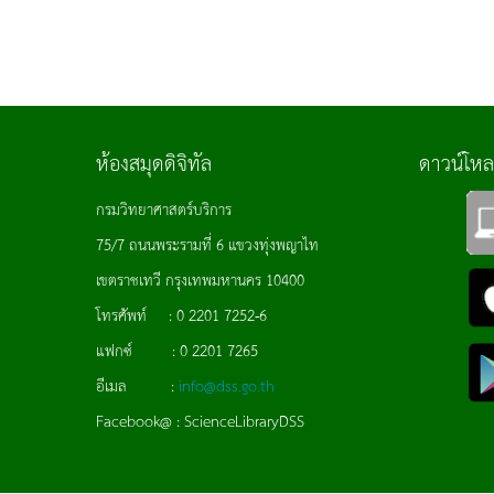
ห้องสมุดดิจิทัล
ดาวน์โห
กรมวิทยาศาสตร์บริการ
75/7 ถนนพระรามที่ 6 แขวงทุ่งพญาไท
เขตราชเทวี กรุงเทพมหานคร 10400
โทรศัพท์ : 0 2201 7252-6
แฟกซ์ : 0 2201 7265
อีเมล :
info@dss.go.th
Facebook@ : ScienceLibraryDSS