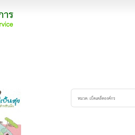
หมวด:
เบ็ดเตล็ดองค์กร