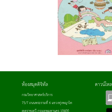
ห้องสมุดดิจิทัล
ดาวน์โห
กรมวิทยาศาสตร์บริการ
75/7 ถนนพระรามที่ 6 แขวงทุ่งพญาไท
เขตราชเทวี กรุงเทพมหานคร 10400